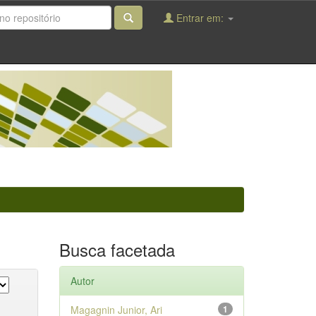
Entrar em:
Busca facetada
Autor
Magagnin Junior, Ari
1