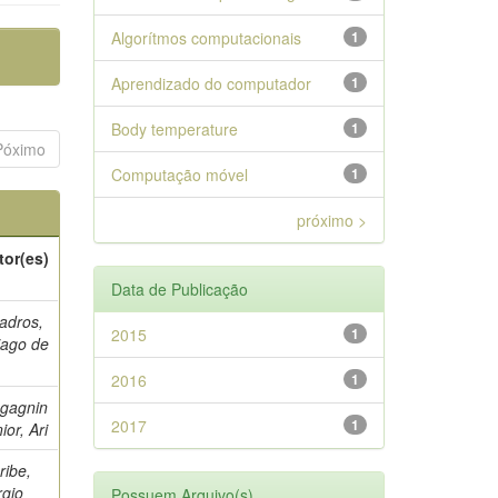
Algorítmos computacionais
1
Aprendizado do computador
1
Body temperature
1
Póximo
Computação móvel
1
próximo >
tor(es)
Data de Publicação
adros,
2015
1
iago de
2016
1
gagnin
2017
1
ior, Ari
ribe,
rgio
Possuem Arquivo(s)