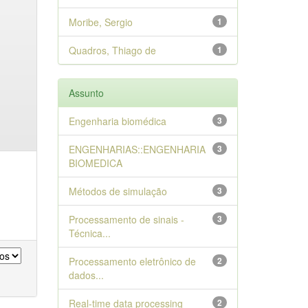
Moribe, Sergio
1
Quadros, Thiago de
1
Assunto
Engenharia biomédica
3
ENGENHARIAS::ENGENHARIA
3
BIOMEDICA
Métodos de simulação
3
Processamento de sinais -
3
Técnica...
Processamento eletrônico de
2
dados...
Real-time data processing
2