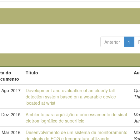
Anterior
1
ta do
Título
Au
ocumento
-Ago-2017
Development and evaluation of an elderly fall
Qu
detection system based on a wearable device
Th
located at wrist
-Dez-2015
Ambiente para aquisição e processamento de sinal
Ma
eletromiográfico de superfície
Jun
-Mar-2016
Desenvolvimento de um sistema de monitoramento
Mo
de sinais de ECG e temperatura utilizando
Se