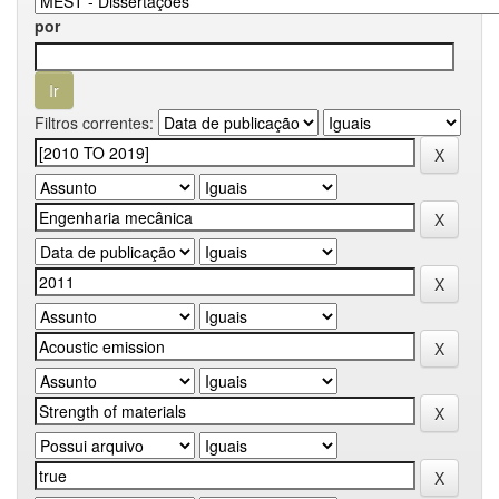
por
Filtros correntes: