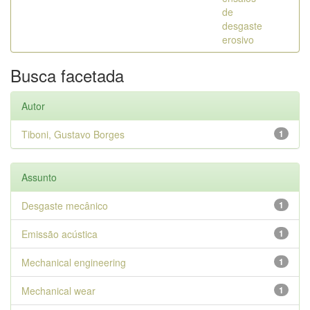
de
desgaste
erosivo
Busca facetada
Autor
Tiboni, Gustavo Borges
1
Assunto
Desgaste mecânico
1
Emissão acústica
1
Mechanical engineering
1
Mechanical wear
1