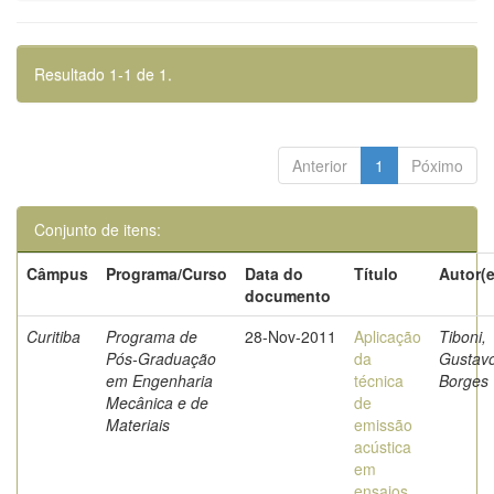
Resultado 1-1 de 1.
Anterior
1
Póximo
Conjunto de itens:
Câmpus
Programa/Curso
Data do
Título
Autor(e
documento
Curitiba
Programa de
28-Nov-2011
Aplicação
Tiboni,
Pós-Graduação
da
Gustav
em Engenharia
técnica
Borges
Mecânica e de
de
Materiais
emissão
acústica
em
ensaios