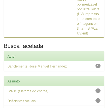
polimerizável
por ultravioleta
(UV) impresso
junto com texto
e imagens em
tinta (i-Br/Vza-
UVxmf)
Busca facetada
Autor
Sanclemente, José Manuel Hernández
1
Assunto
Braille (Sistema de escrita)
1
Deficientes visuais
1