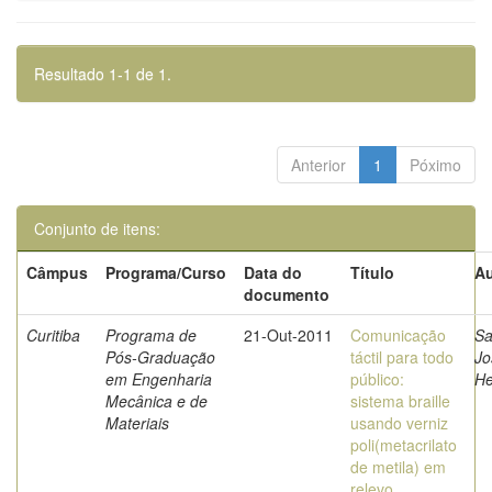
Resultado 1-1 de 1.
Anterior
1
Póximo
Conjunto de itens:
Câmpus
Programa/Curso
Data do
Título
Au
documento
Curitiba
Programa de
21-Out-2011
Comunicação
Sa
Pós-Graduação
táctil para todo
Jo
em Engenharia
público:
He
Mecânica e de
sistema braille
Materiais
usando verniz
poli(metacrilato
de metila) em
relevo