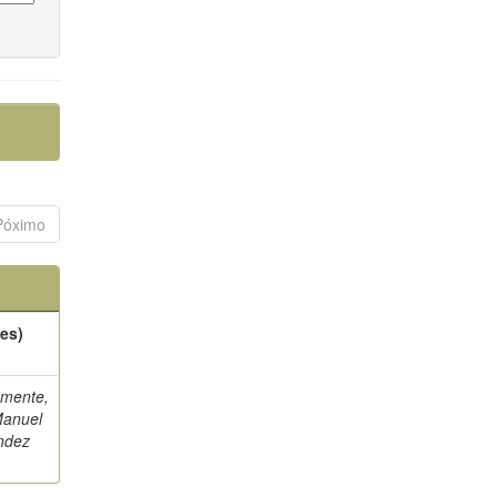
Póximo
es)
emente,
Manuel
ndez