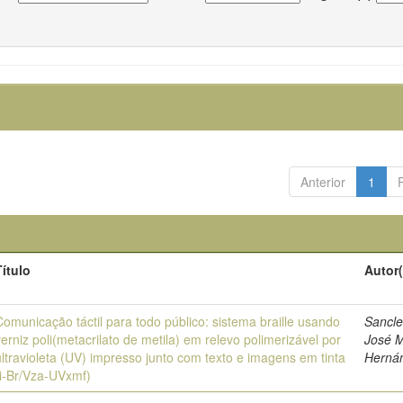
Anterior
1
Título
Autor(
Comunicação táctil para todo público: sistema braille usando
Sancl
verniz poli(metacrilato de metila) em relevo polimerizável por
José 
ultravioleta (UV) impresso junto com texto e imagens em tinta
Herná
(i-Br/Vza-UVxmf)