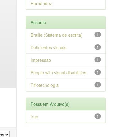
Hernández
Assunto
Braille (Sistema de escrita)
1
Deficientes visuais
1
Impressão
1
People with visual disabilities
1
Tiflotecnologia
1
Possuem Arquivo(s)
true
1