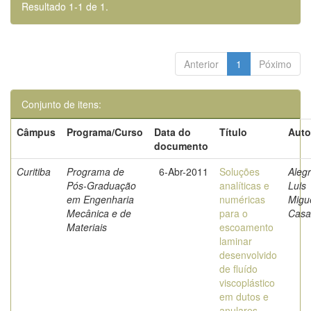
Resultado 1-1 de 1.
Anterior
1
Póximo
Conjunto de itens:
Câmpus
Programa/Curso
Data do
Título
Auto
documento
Curitiba
Programa de
6-Abr-2011
Soluções
Alegr
Pós-Graduação
analíticas e
Luis
em Engenharia
numéricas
Migu
Mecânica e de
para o
Casa
Materiais
escoamento
laminar
desenvolvido
de fluído
viscoplástico
em dutos e
anulares