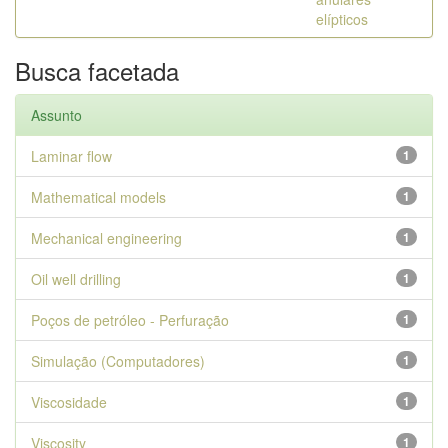
elípticos
Busca facetada
Assunto
Laminar flow
1
Mathematical models
1
Mechanical engineering
1
Oil well drilling
1
Poços de petróleo - Perfuração
1
Simulação (Computadores)
1
Viscosidade
1
Viscosity
1