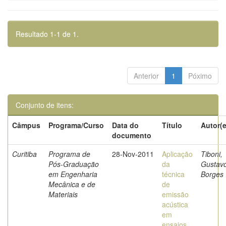
Resultado 1-1 de 1.
Anterior
1
Póximo
Conjunto de itens:
Câmpus
Programa/Curso
Data do
Título
Autor(e
documento
Curitiba
Programa de
28-Nov-2011
Aplicação
Tiboni,
Pós-Graduação
da
Gustav
em Engenharia
técnica
Borges
Mecânica e de
de
Materiais
emissão
acústica
em
ensaios