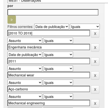
por
Filtros correntes: