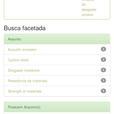
de
desgaste
erosivo
Busca facetada
Assunto
Acoustic emission
1
Carbon steel
1
Desgaste mecânico
1
Resistência de materiais
1
Strength of materials
1
Possuem Arquivo(s)