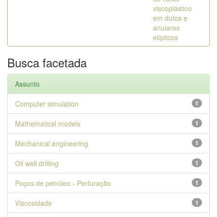
viscoplástico
em dutos e
anulares
elípticos
Busca facetada
Assunto
Computer simulation
1
Mathematical models
1
Mechanical engineering
1
Oil well drilling
1
Poços de petróleo - Perfuração
1
Viscosidade
1