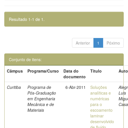
Resultado 1-1 de 1.
Anterior
1
Póximo
Conjunto de itens:
Câmpus
Programa/Curso
Data do
Título
Auto
documento
Curitiba
Programa de
6-Abr-2011
Soluções
Alegr
Pós-Graduação
analíticas e
Luis
em Engenharia
numéricas
Migu
Mecânica e de
para o
Casa
Materiais
escoamento
laminar
desenvolvido
de fluído