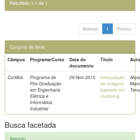
Resultado 1-1 de 1.
Anterior
1
Póximo
Conjunto de itens:
Câmpus
Programa/Curso
Data do
Título
Auto
documento
Curitiba
Programa de
29-Nov-2010
Interpolação
Akya
Pós-Graduação
de imagens
Marc
em Engenharia
baseada em
Teru
Elétrica e
clustering
Informática
Industrial
Busca facetada
Assunto