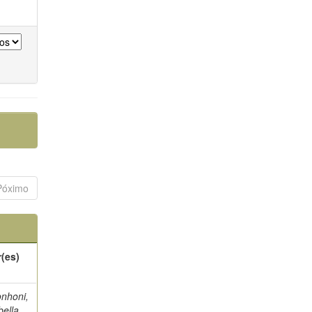
Póximo
(es)
nhoni,
ella