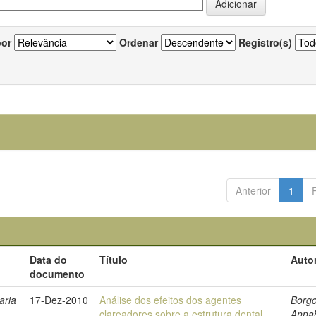
por
Ordenar
Registro(s)
Anterior
1
Data do
Título
Autor
documento
aria
17-Dez-2010
Análise dos efeitos dos agentes
Borgo
clareadores sobre a estrutura dental
Annab