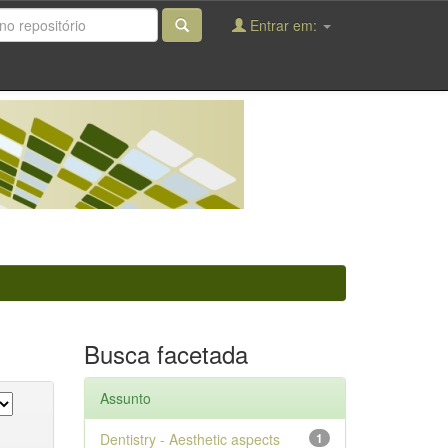
Entrar em:
Busca facetada
Assunto
Dentistry - Aesthetic aspects
1