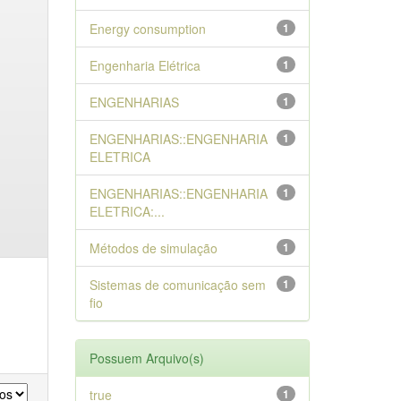
Energy consumption
1
Engenharia Elétrica
1
ENGENHARIAS
1
ENGENHARIAS::ENGENHARIA
1
ELETRICA
ENGENHARIAS::ENGENHARIA
1
ELETRICA:...
Métodos de simulação
1
Sistemas de comunicação sem
1
fio
Possuem Arquivo(s)
true
1