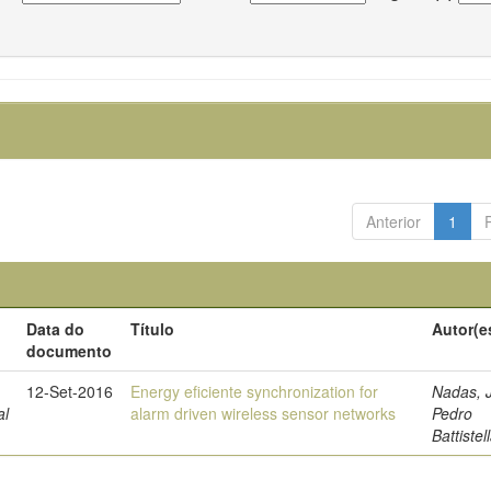
Anterior
1
Data do
Título
Autor(e
documento
12-Set-2016
Energy eficiente synchronization for
Nadas, 
al
alarm driven wireless sensor networks
Pedro
Battistel