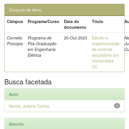
Conjunto de itens:
Câmpus
Programa/Curso
Data do
Título
Au
documento
Cornelio
Programa de
20-Out-2023
Estudo e
Ne
Procopio
Pós-Graduação
implementação
Ju
em Engenharia
de controle
C
Elétrica
secundário em
microrredes
CC
Busca facetada
Autor
Neves, Juliana Cunha
1
Assunto