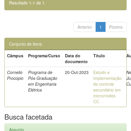
Resultado 1-1 de 1.
Anterior
1
Póximo
Conjunto de itens:
Câmpus
Programa/Curso
Data do
Título
Au
documento
Cornelio
Programa de
20-Out-2023
Estudo e
Ne
Procopio
Pós-Graduação
implementação
Ju
em Engenharia
de controle
C
Elétrica
secundário em
microrredes
CC
Busca facetada
Assunto