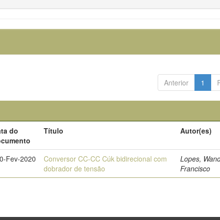
Anterior
1
ta do
Título
Autor(es)
ocumento
0-Fev-2020
Conversor CC-CC Cúk bidirecional com
Lopes, Wan
dobrador de tensão
Francisco