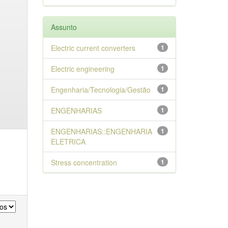
Assunto
Electric current converters
1
Electric engineering
1
Engenharia/Tecnologia/Gestão
1
ENGENHARIAS
1
ENGENHARIAS::ENGENHARIA
1
ELETRICA
Stress concentration
1