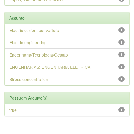
Assunto
Electric current converters
1
Electric engineering
1
Engenharia/Tecnologia/Gestão
1
ENGENHARIAS::ENGENHARIA ELETRICA
1
Stress concentration
1
Possuem Arquivo(s)
true
1