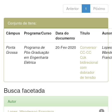
Anterior
1
Póximo
Conjunto de itens:
Câmpus
Programa/Curso
Data do
Título
Autor
documento
Ponta
Programa de
20-Fev-2020
Conversor
Lopes
Grossa
Pós-Graduação
CC-CC
Wande
em Engenharia
Cúk
Franc
Elétrica
bidirecional
com
dobrador
de tensão
Busca facetada
Autor
Lopes, Wanderson Francisco
1