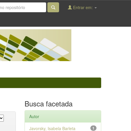
Entrar em:
Busca facetada
Autor
Javorsky, Isabela Barleta
1