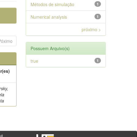
Métodos de simulação
1
Numerical analysis
1
próximo >
Póximo
Possuem Arquivo(s)
true
1
r(es)
rsky,
ela
eta
- PR - Brasil