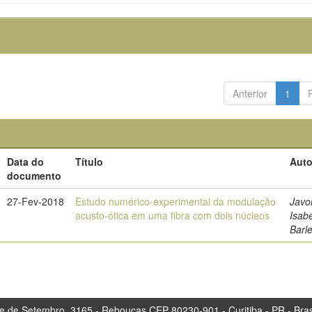
Anterior
1
Data do
Título
Auto
documento
27-Fev-2018
Estudo numérico-experimental da modulação
Javo
acusto-ótica em uma fibra com dois núcleos
Isab
Barl
tembro, 3165 - Rebouças CEP 80230-901 - Curitiba 