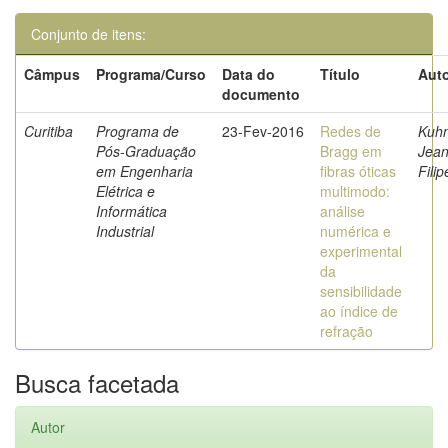
Conjunto de itens:
Câmpus
Programa/Curso
Data do
Título
Auto
documento
Curitiba
Programa de
23-Fev-2016
Redes de
Kuhn
Pós-Graduação
Bragg em
Jea
em Engenharia
fibras óticas
Filip
Elétrica e
multimodo:
Informática
análise
Industrial
numérica e
experimental
da
sensibilidade
ao índice de
refração
Busca facetada
Autor