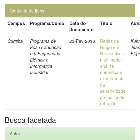
Conjunto de itens:
Câmpus
Programa/Curso
Data do
Título
Auto
documento
Curitiba
Programa de
23-Fev-2016
Redes de
Kuhn
Pós-Graduação
Bragg em
Jea
em Engenharia
fibras óticas
Filip
Elétrica e
multimodo:
Informática
análise
Industrial
numérica e
experimental
da
sensibilidade
ao índice de
refração
Busca facetada
Autor