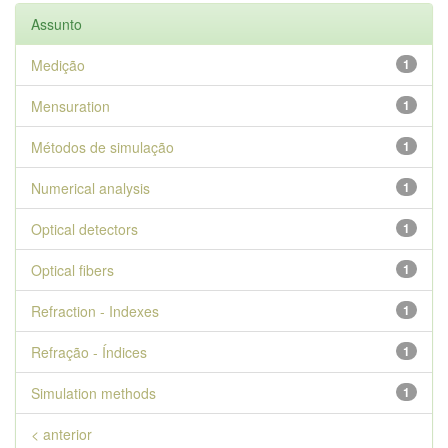
Assunto
Medição
1
Mensuration
1
Métodos de simulação
1
Numerical analysis
1
Optical detectors
1
Optical fibers
1
Refraction - Indexes
1
Refração - Índices
1
Simulation methods
1
< anterior