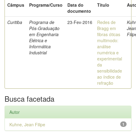
Câmpus
Programa/Curso
Data do
Título
Auto
documento
Curitiba
Programa de
23-Fev-2016
Redes de
Kuhn
Pós-Graduação
Bragg em
Jea
em Engenharia
fibras óticas
Filip
Elétrica e
multimodo:
Informática
análise
Industrial
numérica e
experimental
da
sensibilidade
ao índice de
refração
Busca facetada
Autor
Kuhne, Jean Filipe
1