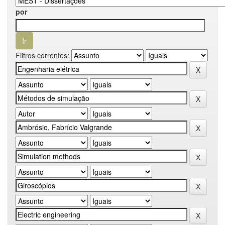
por
Filtros correntes: