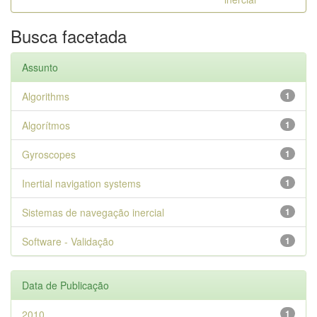
Busca facetada
Assunto
Algorithms
1
Algorítmos
1
Gyroscopes
1
Inertial navigation systems
1
Sistemas de navegação inercial
1
Software - Validação
1
Data de Publicação
2010
1