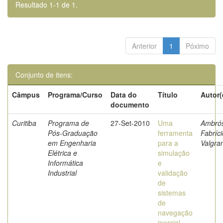
Resultado 1-1 de 1.
Anterior
1
Póximo
Conjunto de itens:
Câmpus
Programa/Curso
Data do
Título
Autor(
documento
Curitiba
Programa de
27-Set-2010
Uma
Ambrós
Pós-Graduação
ferramenta
Fabríci
em Engenharia
para a
Valgra
Elétrica e
simulação
Informática
e
Industrial
validação
de
sistemas
de
navegação
inercial