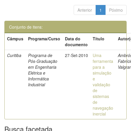
Anterior
1
Póximo
Conjunto de itens:
Câmpus
Programa/Curso
Data do
Título
Autor(
documento
Curitiba
Programa de
27-Set-2010
Uma
Ambrós
Pós-Graduação
ferramenta
Fabríci
em Engenharia
para a
Valgra
Elétrica e
simulação
Informática
e
Industrial
validação
de
sistemas
de
navegação
inercial
Busca facetada