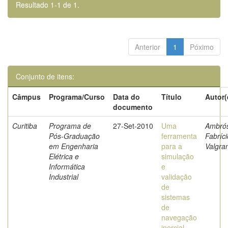
Resultado 1-1 de 1.
Anterior
1
Póximo
Conjunto de itens:
Câmpus
Programa/Curso
Data do
Título
Autor(
documento
Curitiba
Programa de
27-Set-2010
Uma
Ambrós
Pós-Graduação
ferramenta
Fabríci
em Engenharia
para a
Valgra
Elétrica e
simulação
Informática
e
Industrial
validação
de
sistemas
de
navegação
inercial