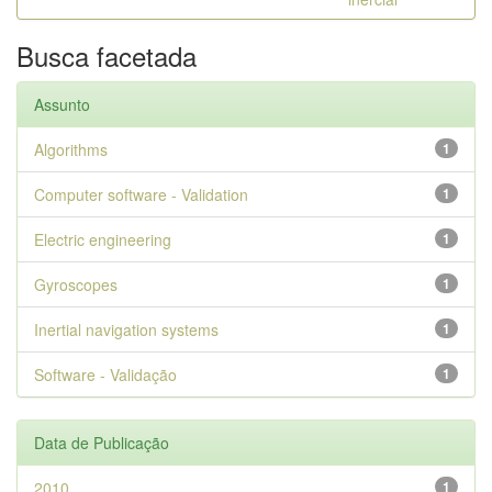
Busca facetada
Assunto
Algorithms
1
Computer software - Validation
1
Electric engineering
1
Gyroscopes
1
Inertial navigation systems
1
Software - Validação
1
Data de Publicação
2010
1