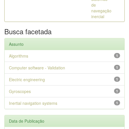
de
navegação
inercial
Busca facetada
Assunto
Algorithms
1
Computer software - Validation
1
Electric engineering
1
Gyroscopes
1
Inertial navigation systems
1
Data de Publicação