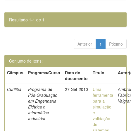
Resultado 1-1 de 1.
Anterior
1
Póximo
Conjunto de itens:
Câmpus
Programa/Curso
Data do
Título
Autor(
documento
Curitiba
Programa de
27-Set-2010
Uma
Ambrós
Pós-Graduação
ferramenta
Fabríci
em Engenharia
para a
Valgra
Elétrica e
simulação
Informática
e
Industrial
validação
de
sistemas