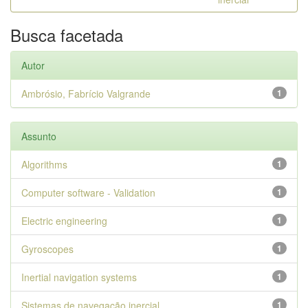
Busca facetada
Autor
Ambrósio, Fabrício Valgrande
1
Assunto
Algorithms
1
Computer software - Validation
1
Electric engineering
1
Gyroscopes
1
Inertial navigation systems
1
Sistemas de navegação inercial
1