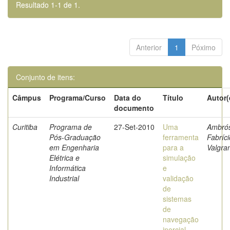
Resultado 1-1 de 1.
Anterior
1
Póximo
Conjunto de itens:
Câmpus
Programa/Curso
Data do
Título
Autor(
documento
Curitiba
Programa de
27-Set-2010
Uma
Ambrós
Pós-Graduação
ferramenta
Fabríci
em Engenharia
para a
Valgra
Elétrica e
simulação
Informática
e
Industrial
validação
de
sistemas
de
navegação
inercial