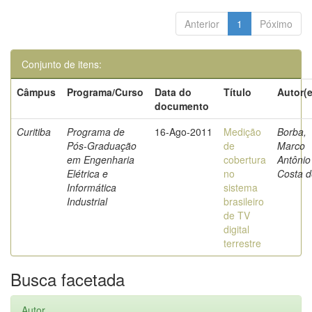
Anterior
1
Póximo
Conjunto de itens:
Câmpus
Programa/Curso
Data do
Título
Autor(e
documento
Curitiba
Programa de
16-Ago-2011
Medição
Borba,
Pós-Graduação
de
Marco
em Engenharia
cobertura
Antônio
Elétrica e
no
Costa d
Informática
sistema
Industrial
brasileiro
de TV
digital
terrestre
Busca facetada
Autor