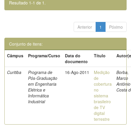
Resultado 1-1 de 1.
Anterior
1
Póximo
Conjunto de itens:
Câmpus
Programa/Curso
Data do
Título
Autor(e
documento
Curitiba
Programa de
16-Ago-2011
Medição
Borba,
Pós-Graduação
de
Marco
em Engenharia
cobertura
Antônio
Elétrica e
no
Costa d
Informática
sistema
Industrial
brasileiro
de TV
digital
terrestre