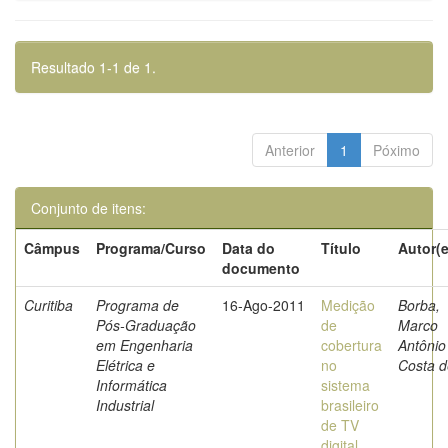
Resultado 1-1 de 1.
Anterior
1
Póximo
Conjunto de itens:
Câmpus
Programa/Curso
Data do
Título
Autor(e
documento
Curitiba
Programa de
16-Ago-2011
Medição
Borba,
Pós-Graduação
de
Marco
em Engenharia
cobertura
Antônio
Elétrica e
no
Costa d
Informática
sistema
Industrial
brasileiro
de TV
digital