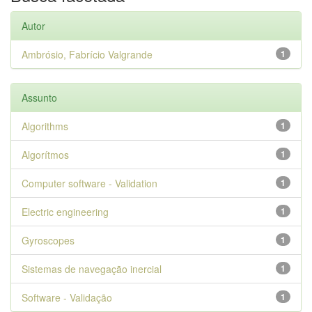
Autor
Ambrósio, Fabrício Valgrande
1
Assunto
Algorithms
1
Algorítmos
1
Computer software - Validation
1
Electric engineering
1
Gyroscopes
1
Sistemas de navegação inercial
1
Software - Validação
1