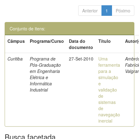
Anterior
1
Póximo
Conjunto de itens:
Câmpus
Programa/Curso
Data do
Título
Autor(
documento
Curitiba
Programa de
27-Set-2010
Uma
Ambrós
Pós-Graduação
ferramenta
Fabríci
em Engenharia
para a
Valgra
Elétrica e
simulação
Informática
e
Industrial
validação
de
sistemas
de
navegação
inercial
Busca facetada