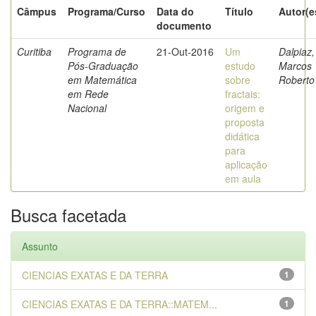
Câmpus
Programa/Curso
Data do
Título
Autor(e
documento
Curitiba
Programa de
21-Out-2016
Um
Dalpiaz,
Pós-Graduação
estudo
Marcos
em Matemática
sobre
Roberto
em Rede
fractais:
Nacional
origem e
proposta
didática
para
aplicação
em aula
Busca facetada
Assunto
CIENCIAS EXATAS E DA TERRA
1
CIENCIAS EXATAS E DA TERRA::MATEM...
1