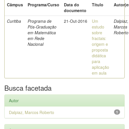
Câmpus
Programa/Curso
Data do
Título
Autor(e
documento
Curitiba
Programa de
21-Out-2016
Um
Dalpiaz,
Pós-Graduação
estudo
Marcos
em Matemática
sobre
Roberto
em Rede
fractais:
Nacional
origem e
proposta
didática
para
aplicação
em aula
Busca facetada
Autor
Dalpiaz, Marcos Roberto
1