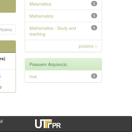
Matemática
1
Mathematics
1
Mathematics - Study and
1
Póximo
teaching
próximo >
es)
Possuem Arquivo(s)
,
true
1
s
o
- PR - Brasil