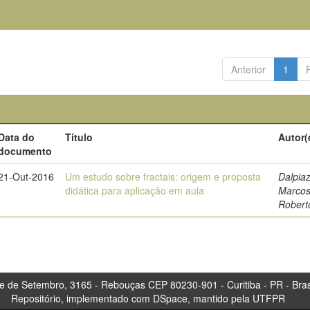
Anterior
1
Data do
Título
Autor(
documento
21-Out-2016
Um estudo sobre fractais: origem e proposta
Dalpiaz
didática para aplicação em aula
Marco
Robert
tembro, 3165 - Rebouças CEP 80230-901 - Curitiba 
Repositório, implementado com DSpace, mantido pela UTFPR