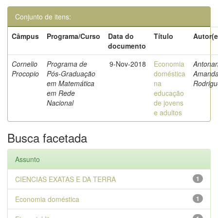
Conjunto de itens:
Câmpus
Programa/Curso
Data do
Título
Autor(e
documento
Cornelio
Programa de
9-Nov-2018
Economia
Antonan
Procopio
Pós-Graduação
doméstica
Amand
em Matemática
na
Rodrigu
em Rede
educação
Nacional
de jovens
e adultos
Busca facetada
Assunto
CIENCIAS EXATAS E DA TERRA
1
Economia doméstica
1