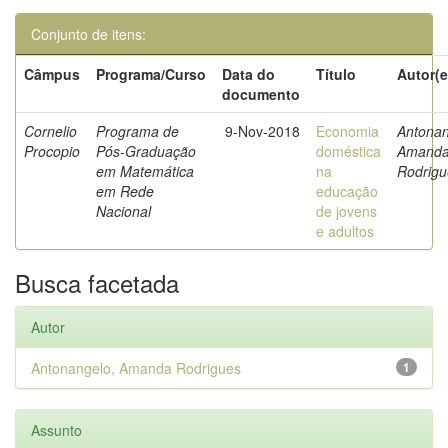
Conjunto de itens:
Câmpus
Programa/Curso
Data do
Título
Autor(e
documento
Cornelio
Programa de
9-Nov-2018
Economia
Antonan
Procopio
Pós-Graduação
doméstica
Amand
em Matemática
na
Rodrigu
em Rede
educação
Nacional
de jovens
e adultos
Busca facetada
Autor
Antonangelo, Amanda Rodrigues
1
Assunto