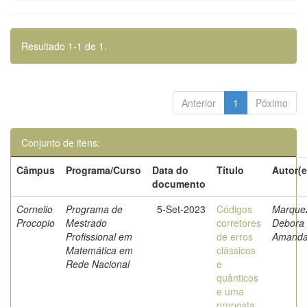
Resultado 1-1 de 1.
Anterior
1
Póximo
Conjunto de itens:
Câmpus
Programa/Curso
Data do
Título
Autor(e
documento
Cornelio
Programa de
5-Set-2023
Códigos
Marque
Procopio
Mestrado
corretores
Debora
Profissional em
de erros
Amand
Matemática em
clássicos
Rede Nacional
e
quânticos
e uma
proposta