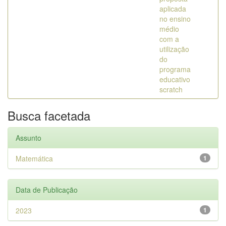
aplicada
no ensino
médio
com a
utilização
do
programa
educativo
scratch
Busca facetada
Assunto
Matemática
1
Data de Publicação
2023
1