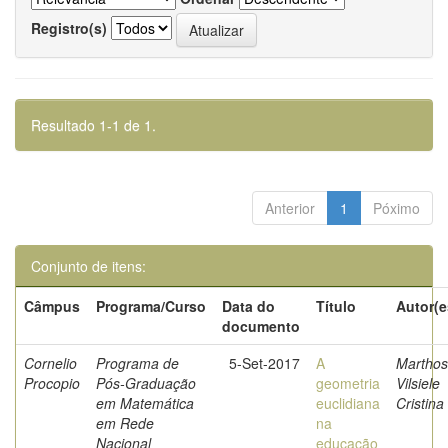
Registro(s)
Resultado 1-1 de 1.
Anterior
1
Póximo
Conjunto de itens:
Câmpus
Programa/Curso
Data do
Título
Autor(e
documento
Cornelio
Programa de
5-Set-2017
A
Marthos
Procopio
Pós-Graduação
geometria
Vilsiele
em Matemática
euclidiana
Cristina
em Rede
na
Nacional
educação