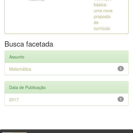
básica:
uma nova
proposta
de
currículo
Busca facetada
Assunto
Matemática
1
Data de Publicação
2017
1