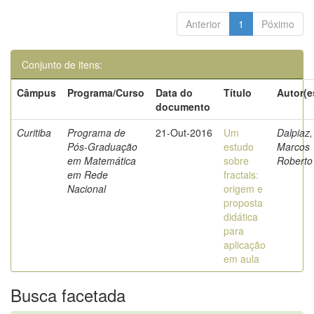
Anterior
1
Póximo
Conjunto de itens:
Câmpus
Programa/Curso
Data do
Título
Autor(e
documento
Curitiba
Programa de
21-Out-2016
Um
Dalpiaz,
Pós-Graduação
estudo
Marcos
em Matemática
sobre
Roberto
em Rede
fractais:
Nacional
origem e
proposta
didática
para
aplicação
em aula
Busca facetada