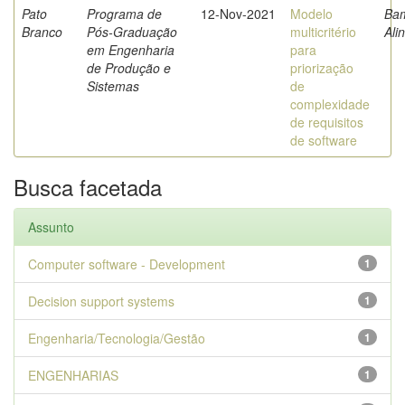
Pato
Programa de
12-Nov-2021
Modelo
Bam
Branco
Pós-Graduação
multicritério
Ali
em Engenharia
para
de Produção e
priorização
Sistemas
de
complexidade
de requisitos
de software
Busca facetada
Assunto
Computer software - Development
1
Decision support systems
1
Engenharia/Tecnologia/Gestão
1
ENGENHARIAS
1