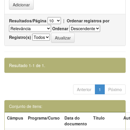
Resultados/Página
|
Ordenar registros por
Ordenar
Registro(s)
Resultado 1-1 de 1.
Anterior
1
Póximo
Conjunto de itens:
Câmpus
Programa/Curso
Data do
Título
Aut
documento