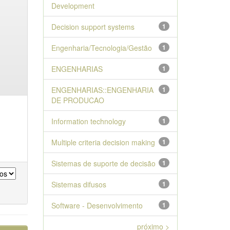
Development
Decision support systems
1
Engenharia/Tecnologia/Gestão
1
ENGENHARIAS
1
ENGENHARIAS::ENGENHARIA
1
DE PRODUCAO
Information technology
1
Multiple criteria decision making
1
Sistemas de suporte de decisão
1
Sistemas difusos
1
Software - Desenvolvimento
1
próximo >