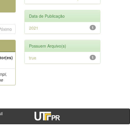
Data de Publicação
2021
1
Póximo
Possuem Arquivo(s)
tor(es)
true
1
mpi,
ne
- PR - Brasil