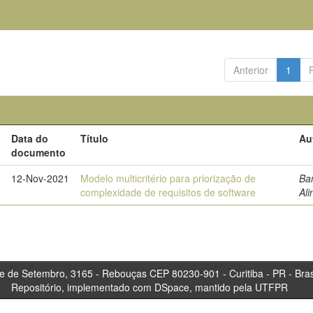
Anterior
1
Data do
Título
Au
documento
12-Nov-2021
Modelo multicritério para priorização de
Ba
complexidade de requisitos de software
Ali
tembro, 3165 - Rebouças CEP 80230-901 - Curitiba 
Repositório, implementado com DSpace, mantido pela UTFPR