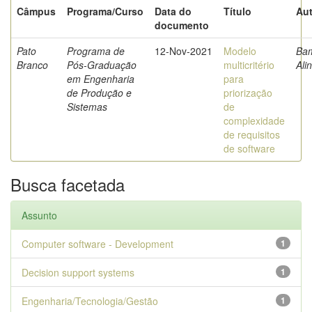
Câmpus
Programa/Curso
Data do
Título
Aut
documento
Pato
Programa de
12-Nov-2021
Modelo
Bam
Branco
Pós-Graduação
multicritério
Ali
em Engenharia
para
de Produção e
priorização
Sistemas
de
complexidade
de requisitos
de software
Busca facetada
Assunto
Computer software - Development
1
Decision support systems
1
Engenharia/Tecnologia/Gestão
1