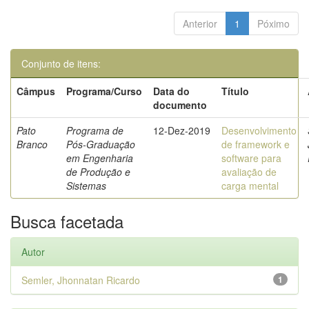
Anterior
1
Póximo
Conjunto de itens:
Câmpus
Programa/Curso
Data do
Título
documento
Pato
Programa de
12-Dez-2019
Desenvolvimento
Branco
Pós-Graduação
de framework e
em Engenharia
software para
de Produção e
avaliação de
Sistemas
carga mental
Busca facetada
Autor
Semler, Jhonnatan Ricardo
1