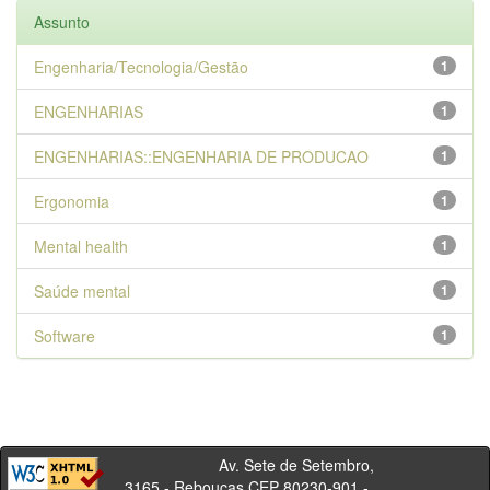
Assunto
Engenharia/Tecnologia/Gestão
1
ENGENHARIAS
1
ENGENHARIAS::ENGENHARIA DE PRODUCAO
1
Ergonomia
1
Mental health
1
Saúde mental
1
Software
1
Av. Sete de Setembro,
3165 - Rebouças CEP 80230-901 -