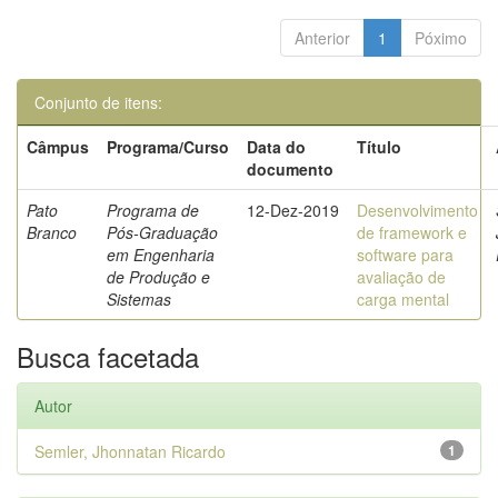
Anterior
1
Póximo
Conjunto de itens:
Câmpus
Programa/Curso
Data do
Título
documento
Pato
Programa de
12-Dez-2019
Desenvolvimento
Branco
Pós-Graduação
de framework e
em Engenharia
software para
de Produção e
avaliação de
Sistemas
carga mental
Busca facetada
Autor
Semler, Jhonnatan Ricardo
1