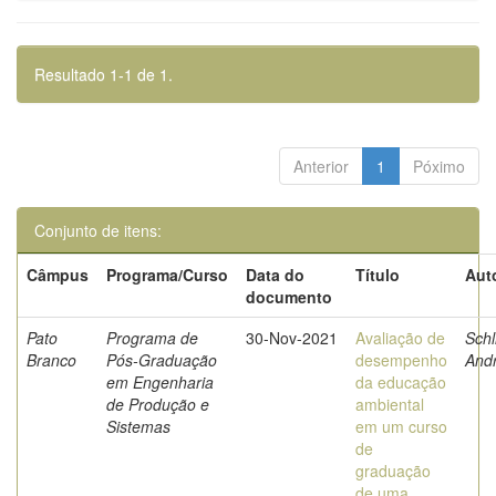
Resultado 1-1 de 1.
Anterior
1
Póximo
Conjunto de itens:
Câmpus
Programa/Curso
Data do
Título
Aut
documento
Pato
Programa de
30-Nov-2021
Avaliação de
Schl
Branco
Pós-Graduação
desempenho
And
em Engenharia
da educação
de Produção e
ambiental
Sistemas
em um curso
de
graduação
de uma