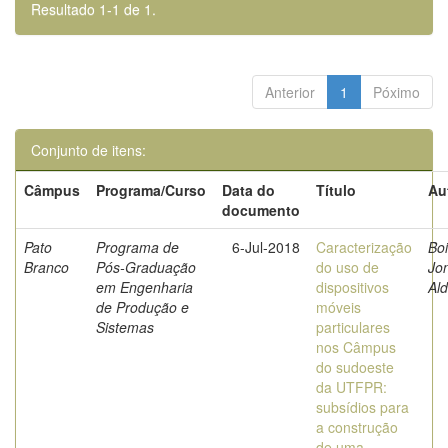
Resultado 1-1 de 1.
Anterior
1
Póximo
Conjunto de itens:
Câmpus
Programa/Curso
Data do
Título
Au
documento
Pato
Programa de
6-Jul-2018
Caracterização
Boi
Branco
Pós-Graduação
do uso de
Jo
em Engenharia
dispositivos
Al
de Produção e
móveis
Sistemas
particulares
nos Câmpus
do sudoeste
da UTFPR:
subsídios para
a construção
de uma