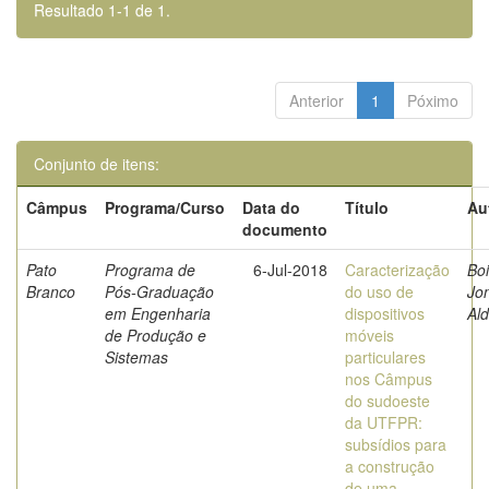
Resultado 1-1 de 1.
Anterior
1
Póximo
Conjunto de itens:
Câmpus
Programa/Curso
Data do
Título
Au
documento
Pato
Programa de
6-Jul-2018
Caracterização
Boi
Branco
Pós-Graduação
do uso de
Jo
em Engenharia
dispositivos
Al
de Produção e
móveis
Sistemas
particulares
nos Câmpus
do sudoeste
da UTFPR:
subsídios para
a construção
de uma