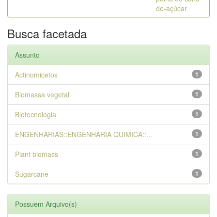
de-açúcar
Busca facetada
Assunto
Actinomicetos
1
Biomassa vegetal
1
Biotecnologia
1
ENGENHARIAS::ENGENHARIA QUIMICA::...
1
Plant biomass
1
Sugarcane
1
Possuem Arquivo(s)