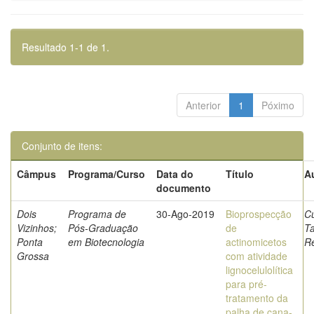
Resultado 1-1 de 1.
Anterior
1
Póximo
Conjunto de itens:
Câmpus
Programa/Curso
Data do
Título
A
documento
Dois
Programa de
30-Ago-2019
Bioprospecção
C
Vizinhos;
Pós-Graduação
de
Ta
Ponta
em Biotecnologia
actinomicetos
R
Grossa
com atividade
lignocelulolítica
para pré-
tratamento da
palha de cana-