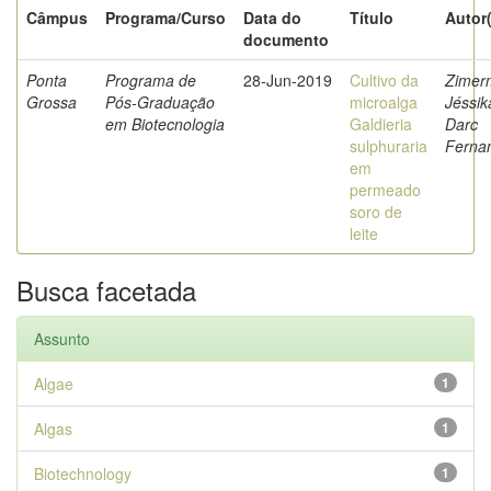
Câmpus
Programa/Curso
Data do
Título
Autor
documento
Ponta
Programa de
28-Jun-2019
Cultivo da
Zimer
Grossa
Pós-Graduação
microalga
Jéssik
em Biotecnologia
Galdieria
Darc
sulphuraria
Ferna
em
permeado
soro de
leite
Busca facetada
Assunto
Algae
1
Algas
1
Biotechnology
1