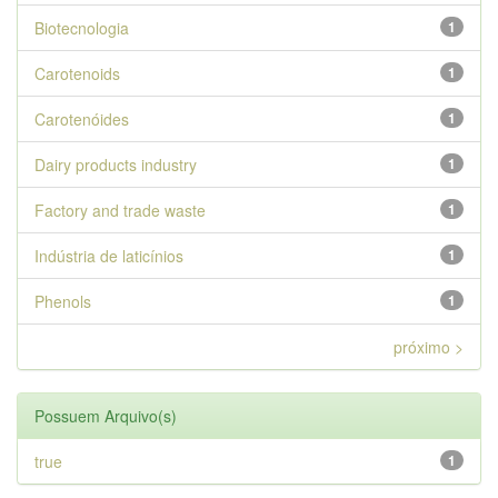
Biotecnologia
1
Carotenoids
1
Carotenóides
1
Dairy products industry
1
Factory and trade waste
1
Indústria de laticínios
1
Phenols
1
próximo >
Possuem Arquivo(s)
true
1