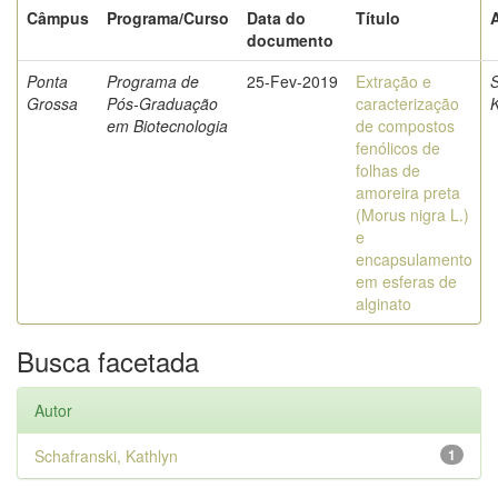
Câmpus
Programa/Curso
Data do
Título
documento
Ponta
Programa de
25-Fev-2019
Extração e
S
Grossa
Pós-Graduação
caracterização
K
em Biotecnologia
de compostos
fenólicos de
folhas de
amoreira preta
(Morus nigra L.)
e
encapsulamento
em esferas de
alginato
Busca facetada
Autor
Schafranski, Kathlyn
1