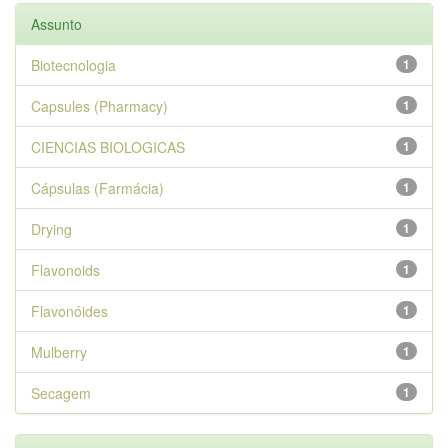
Assunto
Biotecnologia
1
Capsules (Pharmacy)
1
CIENCIAS BIOLOGICAS
1
Cápsulas (Farmácia)
1
Drying
1
Flavonoids
1
Flavonóides
1
Mulberry
1
Secagem
1