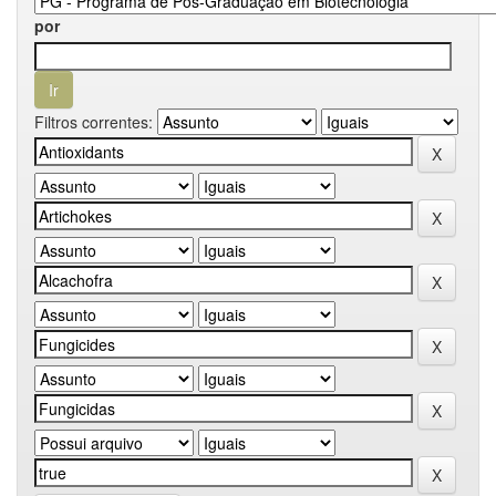
por
Filtros correntes: