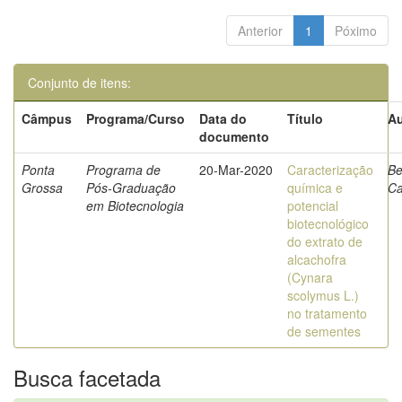
Anterior
1
Póximo
Conjunto de itens:
Câmpus
Programa/Curso
Data do
Título
Au
documento
Ponta
Programa de
20-Mar-2020
Caracterização
Be
Grossa
Pós-Graduação
química e
Ca
em Biotecnologia
potencial
biotecnológico
do extrato de
alcachofra
(Cynara
scolymus L.)
no tratamento
de sementes
Busca facetada