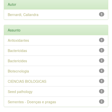
Autor
Bernardi, Caliandra
1
Assunto
Antioxidantes
1
Bactericidas
1
Bactericides
1
Biotecnologia
1
CIENCIAS BIOLOGICAS
1
Seed pathology
1
Sementes - Doenças e pragas
1