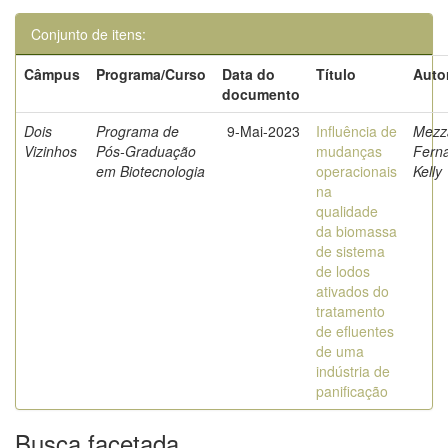
Conjunto de itens:
Câmpus
Programa/Curso
Data do
Título
Auto
documento
Dois
Programa de
9-Mai-2023
Influência de
Mezza
Vizinhos
Pós-Graduação
mudanças
Fern
em Biotecnologia
operacionais
Kelly
na
qualidade
da biomassa
de sistema
de lodos
ativados do
tratamento
de efluentes
de uma
indústria de
panificação
Busca facetada