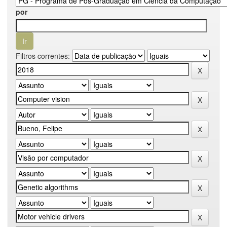
por
Filtros correntes: