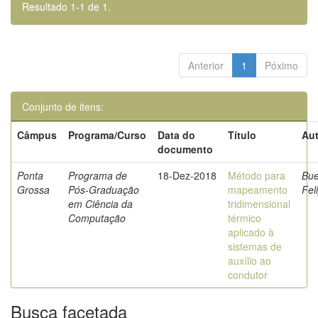
Resultado 1-1 de 1.
Anterior
1
Póximo
Conjunto de itens:
Câmpus
Programa/Curso
Data do
Título
Aut
documento
Ponta
Programa de
18-Dez-2018
Método para
Bue
Grossa
Pós-Graduação
mapeamento
Fel
em Ciência da
tridimensional
Computação
térmico
aplicado à
sistemas de
auxílio ao
condutor
Busca facetada