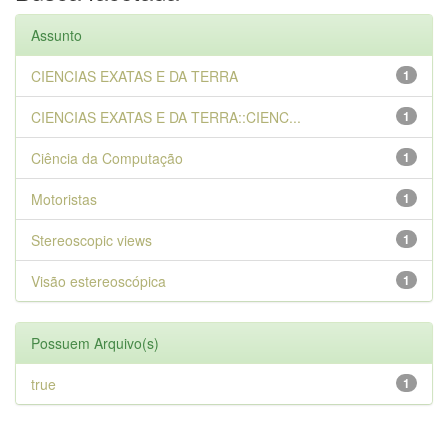
Assunto
CIENCIAS EXATAS E DA TERRA
1
CIENCIAS EXATAS E DA TERRA::CIENC...
1
Ciência da Computação
1
Motoristas
1
Stereoscopic views
1
Visão estereoscópica
1
Possuem Arquivo(s)
true
1