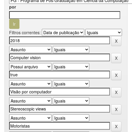
por
Filtros correntes: