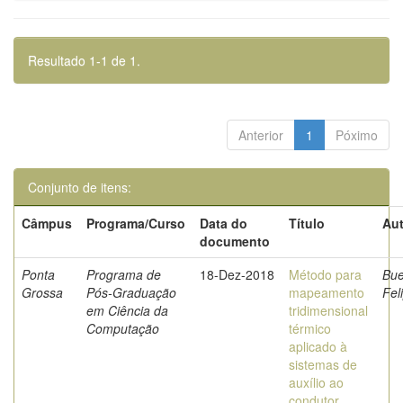
Resultado 1-1 de 1.
Anterior
1
Póximo
Conjunto de itens:
Câmpus
Programa/Curso
Data do
Título
Aut
documento
Ponta
Programa de
18-Dez-2018
Método para
Bue
Grossa
Pós-Graduação
mapeamento
Fel
em Ciência da
tridimensional
Computação
térmico
aplicado à
sistemas de
auxílio ao
condutor